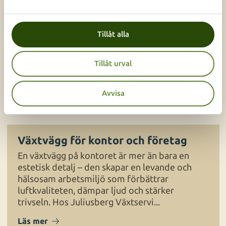
Kontorsväxter för företag
a
l
Kontorsväxter förbättrar luftkvaliteten,
minskar stress och skapar en mer inspirerande
Tillåt alla
arbetsplats. Juliusberg hjälper företag i
Stockholm, Uppsala och Södertälje att skapa
Tillåt urval
gröna miljöer med växter...
Läs mer
Avvisa
Växtvägg för kontor och företag
En växtvägg på kontoret är mer än bara en
estetisk detalj – den skapar en levande och
hälsosam arbetsmiljö som förbättrar
luftkvaliteten, dämpar ljud och stärker
trivseln. Hos Juliusberg Växtservi...
Läs mer