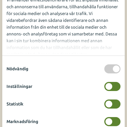
Vi använder enhetsidentifierare för att anpassa innehållet
och annonserna till användarna, tillhandahålla funktioner
för sociala medier och analysera vår trafik. Vi
vidarebefordrar även sådana identifierare och annan
information från din enhet till de sociala medier och
annons- och analysföretag som vi samarbetar med. Dessa
kan i sin tur kombinera informationen med annan
information som du har tillhandahållit eller som de har
samlat in när du har använt deras tjänster.
S
DELA
DELA
DELA
DELA
DELA:
Nödvändig
a
PÅ
PÅ
PÅ
PÅ
FACEBOOK
TWITTER
LINKEDIN
PINTEREST
m
t
Inställningar
y
c
Relaterat innehåll
k
Statistik
e
s
Marknadsföring
v