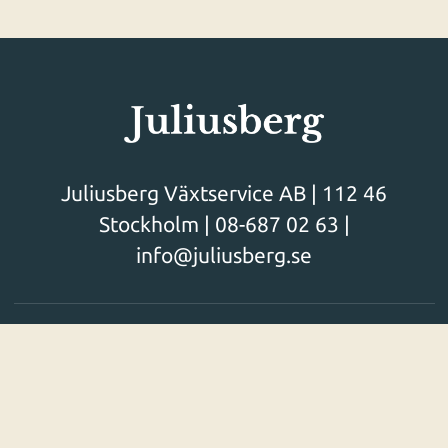
Juliusberg Växtservice AB | 112 46
Stockholm |
08-687 02 63
|
info@juliusberg.se
Företagsinformation
Om Juliusberg
Miljöpolicy som gör skillnad
Jobba hos oss