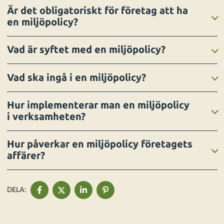
Är det obligatoriskt för företag att ha
en miljöpolicy?
Vad är syftet med en miljöpolicy?
Vad ska ingå i en miljöpolicy?
Hur implementerar man en miljöpolicy
i verksamheten?
Hur påverkar en miljöpolicy företagets
affärer?
DELA
DELA
DELA
DELA
DELA:
PÅ
PÅ
PÅ
PÅ
FACEBOOK
TWITTER
LINKEDIN
PINTEREST