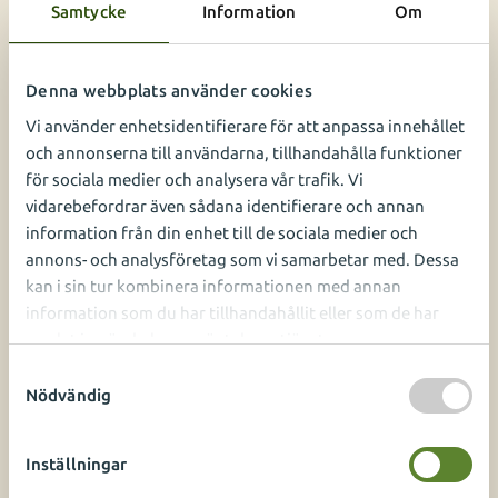
Samtycke
Information
Om
sitta i långa bilköer. Det bästa av allt – vi bidrar till
en bättre och hälsosammare miljö. Visst är det
härligt att kunna bidra på detta sätt! Ytterligare
Denna webbplats använder cookies
argument varför just du ska anlita vårt företag! Till
de kunder som inte nås via kollektivtrafiken kör vi
Vi använder enhetsidentifierare för att anpassa innehållet
självklart elbil när vi har möjlighet.
och annonserna till användarna, tillhandahålla funktioner
för sociala medier och analysera vår trafik. Vi
Miljövänliga metoder
vidarebefordrar även sådana identifierare och annan
information från din enhet till de sociala medier och
Om någon av våra vackra växter angrips av ohyra
annons- och analysföretag som vi samarbetar med. Dessa
arbetar vi med miljövänliga metoder som
kan i sin tur kombinera informationen med annan
biologiska medel och andra mekaniska åtgärder.
information som du har tillhandahållit eller som de har
Växterna blir piggare och gladare av den
samlat in när du har använt deras tjänster.
skonsamma behandlingen. Självklart använder vi
S
miljömärkt, biologiskt gödningsmedel.
Nödvändig
a
m
Vill du veta mer?
t
Inställningar
y
Via vårt kontaktformulär får du snabb och smidig