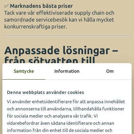
✅
Marknadens bästa priser
Tack vare vår effektiviserade supply chain och
samordnade servicebesök kan vi hålla mycket
konkurrenskraftiga priser.
Anpassade lösningar –
från sötvatten till
exklusiva
Samtycke
Information
Om
saltvattensakvarier
Denna webbplats använder cookies
Vi erbjuder både klassiska
sötvattensakvarier
och
Vi använder enhetsidentifierare för att anpassa innehållet
mer avancerade
saltvattenmiljöer
– i olika
och annonserna till användarna, tillhandahålla funktioner
storlekar och stilar. Våra akvarieexperter hjälper dig
för sociala medier och analysera vår trafik. Vi
att välja rätt akvariemodell, fiskarter, växter och
vidarebefordrar även sådana identifierare och annan
dekorationer – helt baserat på kontorets
information från din enhet till de sociala medier och