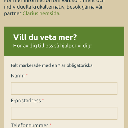
För mer information om vårt sortiment och
individuella krukalternativ, besök gärna vår
partner
Clarius hemsida
.
Vill du veta mer?
Hör av dig till oss så hjälper vi dig!
Fält markerade med en * är obligatoriska
Namn
*
E-postadress
*
Telefonnummer
*