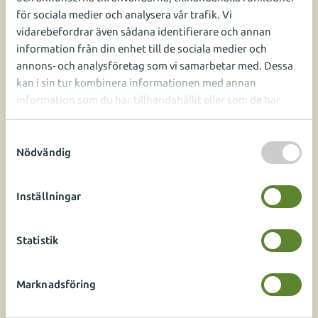
för sociala medier och analysera vår trafik. Vi
vidarebefordrar även sådana identifierare och annan
information från din enhet till de sociala medier och
annons- och analysföretag som vi samarbetar med. Dessa
kan i sin tur kombinera informationen med annan
information som du har tillhandahållit eller som de har
samlat in när du har använt deras tjänster.
S
Nödvändig
a
m
t
Inställningar
y
c
Kombinera med
k
Statistik
e
s
Marknadsföring
v
a